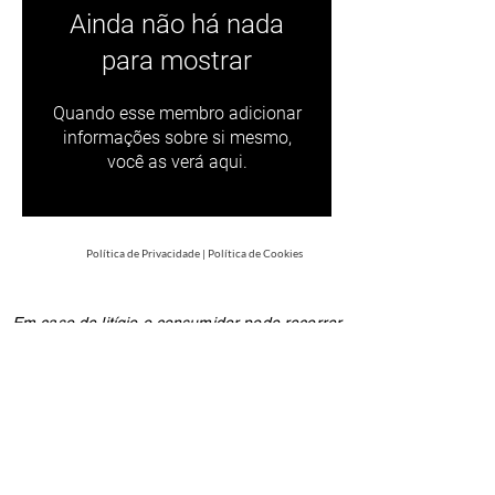
Ainda não há nada
para mostrar
Quando esse membro adicionar
informações sobre si mesmo,
você as verá aqui.
Política de Privacidade
|
Política de Cookies
Em caso de litígio o consumidor pode recorrer
a uma Entidade de Resolução Alternativa de
Litígios de consumo: C.A.C.C.L. - Centro de
Arbitragem de Conflitos de Consumo de
Lisboa na Rua dos Douradores, nº 116 - 2º
1100-207
Lisboa ou através do website
www.centroarbitragemlisboa.pt