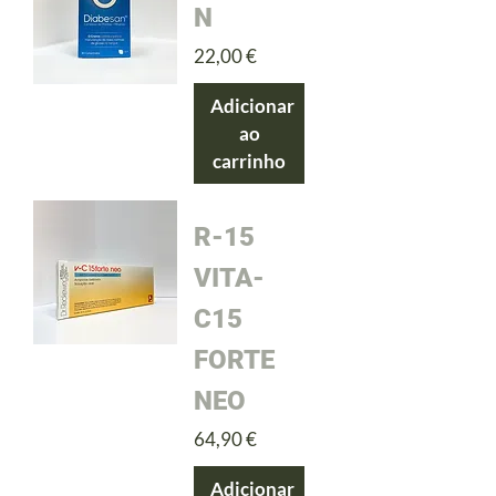
N
Preço
22,00 €
Adicionar
ao
carrinho
R-15
VITA-
C15
FORTE
NEO
Preço
64,90 €
Adicionar