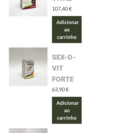
Preço
107,40 €
Adicionar
ao
carrinho
SEX-O-
VIT
FORTE
Preço
63,90 €
Adicionar
ao
carrinho