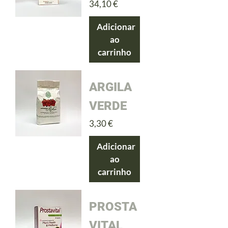
Preço
34,10 €
Adicionar
ao
carrinho
ARGILA
VERDE
Preço
3,30 €
Adicionar
ao
carrinho
PROSTA
VITAL