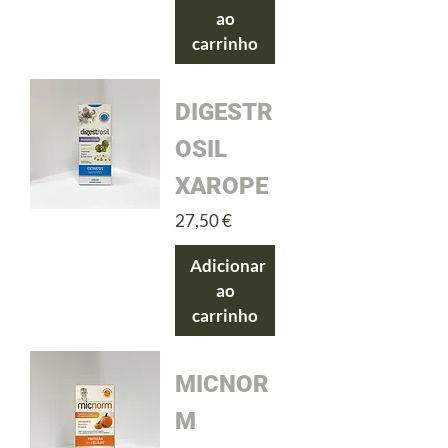
ao
carrinho
DIGESTR
OSIL
XAROPE
Preço
27,50 €
Adicionar
ao
carrinho
MICNOR
M