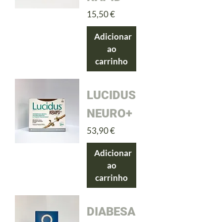
Preço
15,50 €
Adicionar
ao
carrinho
LUCIDUS
NEURO+
Preço
53,90 €
Adicionar
ao
carrinho
DIABESA