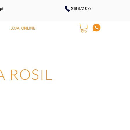
218 872 097
pt
LOJA ONLINE
CONTACTOS
A ROSIL