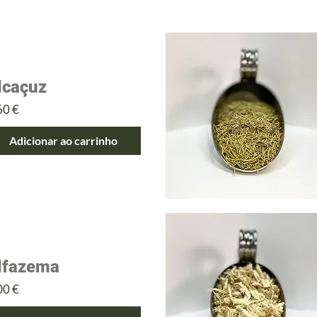
lcaçuz
eço
60 €
Adicionar ao carrinho
lfazema
eço
00 €