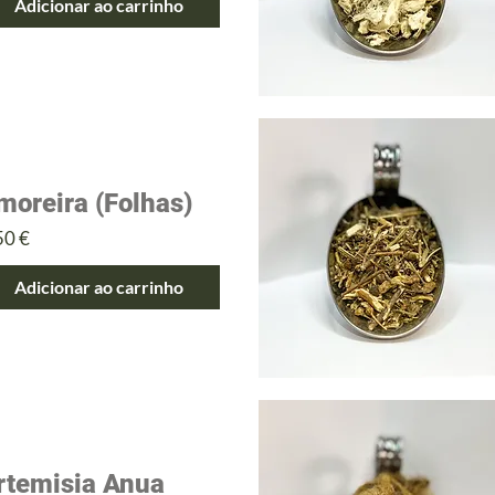
Adicionar ao carrinho
moreira (Folhas)
eço
50 €
Adicionar ao carrinho
rtemisia Anua