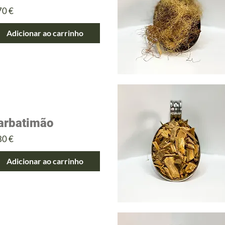
eço
70 €
Adicionar ao carrinho
arbatimão
eço
80 €
Adicionar ao carrinho