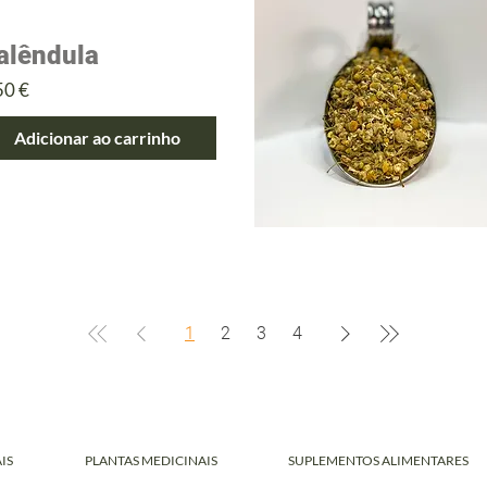
alêndula
eço
50 €
Adicionar ao carrinho
1
2
3
4
IS
PLANTAS MEDICINAIS
SUPLEMENTOS ALIMENTARES