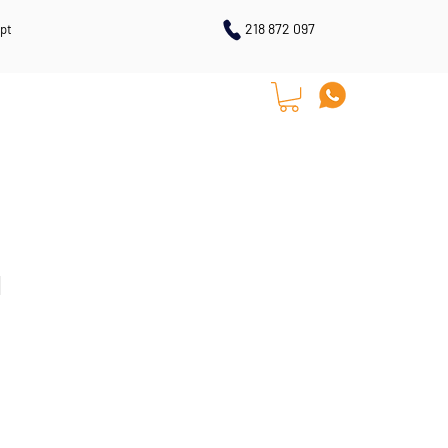
218 872 097
pt
LOJA ONLINE
CONTACTOS
N