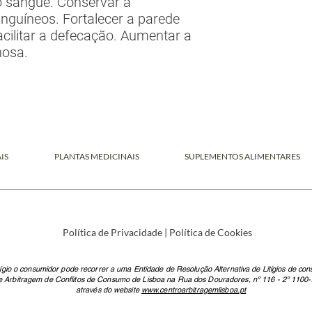
o sangue. Conservar a
anguíneos. Fortalecer a parede
cilitar a defecação. Aumentar a
nosa.
IS
PLANTAS MEDICINAIS
SUPLEMENTOS ALIMENTARES
Política de Privacidade
|
Política de Cookies
tígio o consumidor pode recorrer a uma Entidade de Resolução Alternativa de Litígios de co
e Arbitragem de Conflitos de Consumo de Lisboa na Rua dos Douradores, nº 116 - 2º 1100-
através do website
www.centroarbitragemlisboa.pt