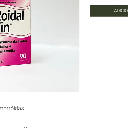
ADICI
emorróidas