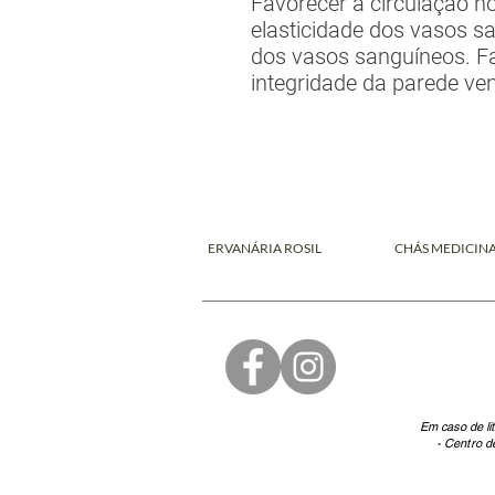
Favorecer a circulação n
elasticidade dos vasos s
dos vasos sanguíneos. Fa
integridade da parede ve
ERVANÁRIA ROSIL
CHÁS MEDICINA
Em caso de li
- Centro d