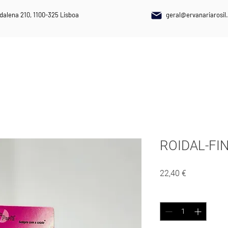
dalena 210, 1100-325 Lisboa
geral@ervanariarosil.
NAIS
PLANTAS MEDICINAIS
SUPLEMENTOS ALIMENTARES
ROIDAL-FI
Preço
22,40 €
Quantidade
*