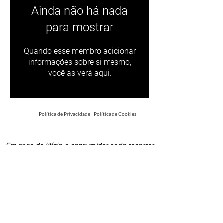
Ainda não há nada
para mostrar
Quando esse membro adicionar
informações sobre si mesmo,
você as verá aqui.
Política de Privacidade
|
Política de Cookies
Em caso de litígio o consumidor pode recorrer
a uma Entidade de Resolução Alternativa de
Litígios de consumo: C.A.C.C.L. - Centro de
Arbitragem de Conflitos de Consumo de
Lisboa na Rua dos Douradores, nº 116 - 2º
1100-207
Lisboa ou através do website
www.centroarbitragemlisboa.pt