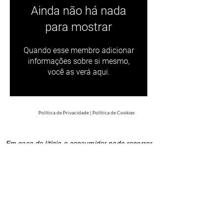
Ainda não há nada
para mostrar
Quando esse membro adicionar
informações sobre si mesmo,
você as verá aqui.
Política de Privacidade
|
Política de Cookies
Em caso de litígio o consumidor pode recorrer
a uma Entidade de Resolução Alternativa de
Litígios de consumo: C.A.C.C.L. - Centro de
Arbitragem de Conflitos de Consumo de
Lisboa na Rua dos Douradores, nº 116 - 2º
1100-207
Lisboa ou através do website
www.centroarbitragemlisboa.pt