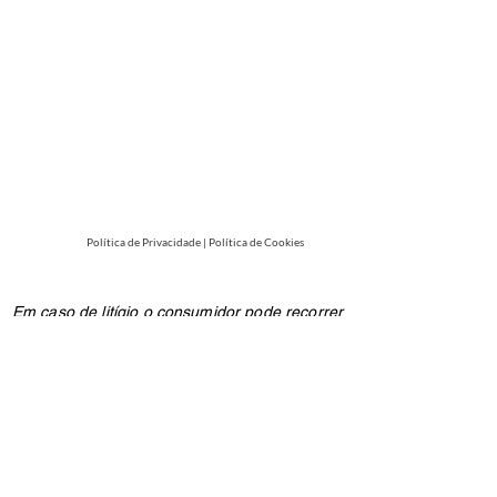
Política de Privacidade
|
Política de Cookies
Em caso de litígio o consumidor pode recorrer
a uma Entidade de Resolução Alternativa de
Litígios de consumo: C.A.C.C.L. - Centro de
Arbitragem de Conflitos de Consumo de
Lisboa na Rua dos Douradores, nº 116 - 2º
1100-207
Lisboa ou através do website
www.centroarbitragemlisboa.pt