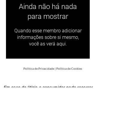
Ainda não há nada
para mostrar
Quando esse membro adicionar
informações sobre si mesmo,
você as verá aqui.
Política de Privacidade
|
Política de Cookies
Em caso de litígio o consumidor pode recorrer
a uma Entidade de Resolução Alternativa de
Litígios de consumo: C.A.C.C.L. - Centro de
Arbitragem de Conflitos de Consumo de
Lisboa na Rua dos Douradores, nº 116 - 2º
1100-207
Lisboa ou através do website
www.centroarbitragemlisboa.pt