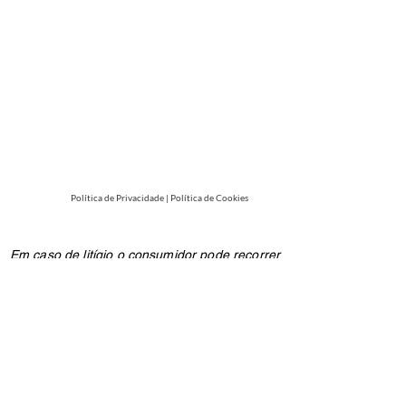
Política de Privacidade
|
Política de Cookies
Em caso de litígio o consumidor pode recorrer
a uma Entidade de Resolução Alternativa de
Litígios de consumo: C.A.C.C.L. - Centro de
Arbitragem de Conflitos de Consumo de
Lisboa na Rua dos Douradores, nº 116 - 2º
1100-207
Lisboa ou através do website
www.centroarbitragemlisboa.pt