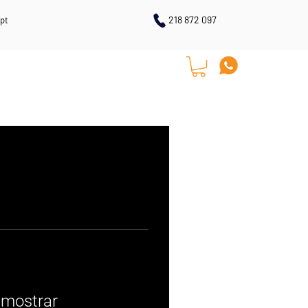
218 872 097
pt
LOJA ONLINE
CONTACTOS
 mostrar