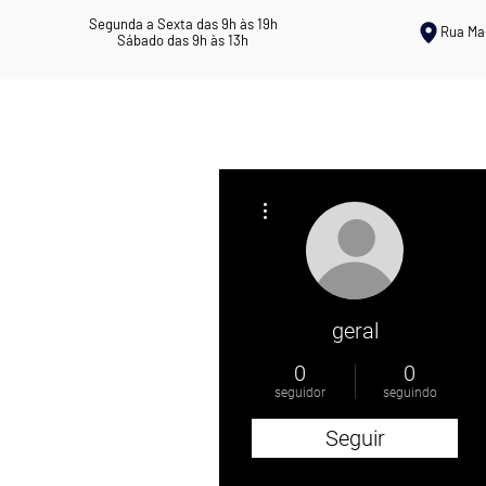
Segunda a Sexta das 9h às 19h
Rua Ma
Sábado das 9h às 13h
ERVANÁRIA ROSIL
CHÁS MEDICI
Mais ações
geral
0
0
seguidor
seguindo
Seguir