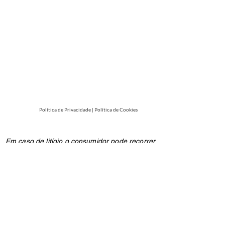
Política de Privacidade
|
Política de Cookies
Em caso de litígio o consumidor pode recorrer
a uma Entidade de Resolução Alternativa de
Litígios de consumo: C.A.C.C.L. - Centro de
Arbitragem de Conflitos de Consumo de
Lisboa na Rua dos Douradores, nº 116 - 2º
1100-207
Lisboa ou através do website
www.centroarbitragemlisboa.pt