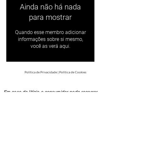
Ainda não há nada
para mostrar
Quando esse membro adicionar
informações sobre si mesmo,
você as verá aqui.
Política de Privacidade
|
Política de Cookies
Em caso de litígio o consumidor pode recorrer
a uma Entidade de Resolução Alternativa de
Litígios de consumo: C.A.C.C.L. - Centro de
Arbitragem de Conflitos de Consumo de
Lisboa na Rua dos Douradores, nº 116 - 2º
1100-207
Lisboa ou através do website
www.centroarbitragemlisboa.pt