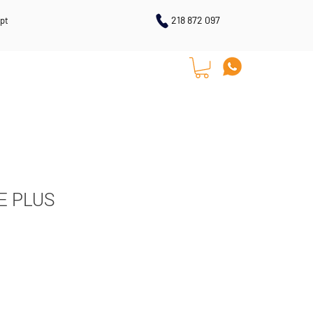
218 872 097
pt
LOJA ONLINE
CONTACTOS
E PLUS