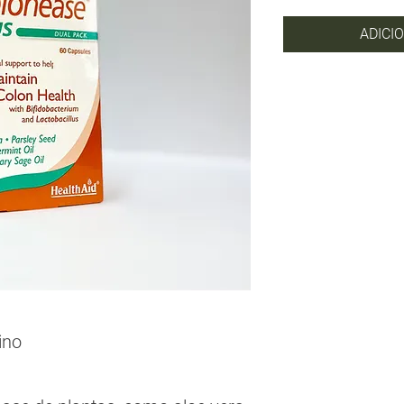
ADICI
ino