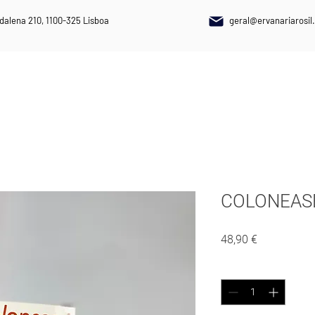
dalena 210, 1100-325 Lisboa
geral@ervanariarosil.
NAIS
PLANTAS MEDICINAIS
SUPLEMENTOS ALIMENTARES
COLONEAS
Preço
48,90 €
Quantidade
*