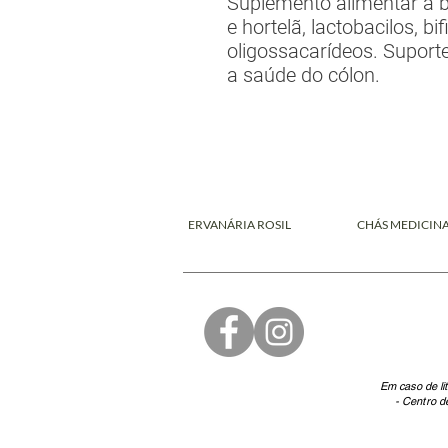
Suplemento alimentar à b
e hortelã, lactobacilos, bi
oligossacarídeos. Suporte
a saúde do cólon.
ERVANÁRIA ROSIL
CHÁS MEDICINA
Em caso de li
- Centro d