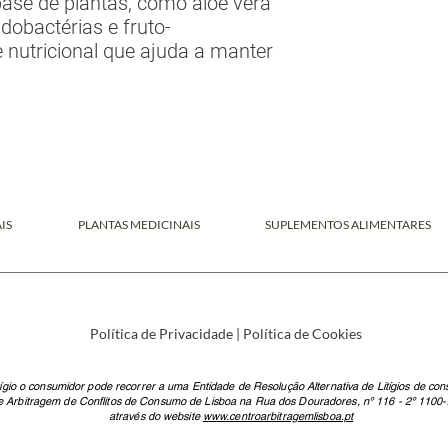
ase de plantas, como aloe vera
fidobactérias e fruto-
 nutricional que ajuda a manter
IS
PLANTAS MEDICINAIS
SUPLEMENTOS ALIMENTARES
Política de Privacidade
|
Política de Cookies
tígio o consumidor pode recorrer a uma Entidade de Resolução Alternativa de Litígios de co
e Arbitragem de Conflitos de Consumo de Lisboa na Rua dos Douradores, nº 116 - 2º 1100-
através do website
www.centroarbitragemlisboa.pt