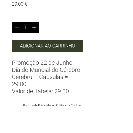
Preço
29,00 €
Quantidade
*
ADICIONAR AO CARRINHO
Promoção 22 de Junho -
Dia do Mundial do Cérebro
Cerebrum Cápsulas =
29.00
Valor de Tabela: 29.00
Política de Privacidade
|
Política de Cookies
Em caso de litígio o consumidor pode recorrer
a uma Entidade de Resolução Alternativa de