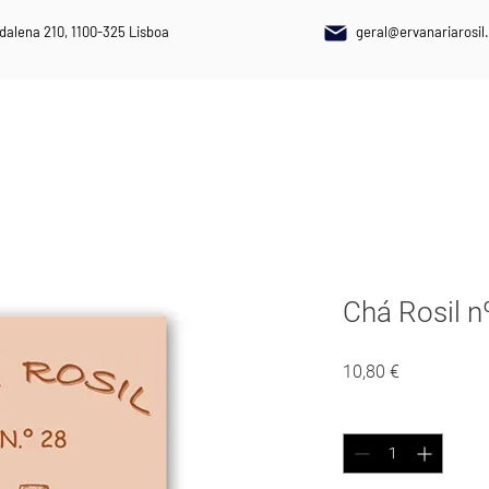
dalena 210, 1100-325 Lisboa
geral@ervanariarosil.
NAIS
PLANTAS MEDICINAIS
SUPLEMENTOS ALIMENTARES
Chá Rosil
Preço
10,80 €
Quantidade
*