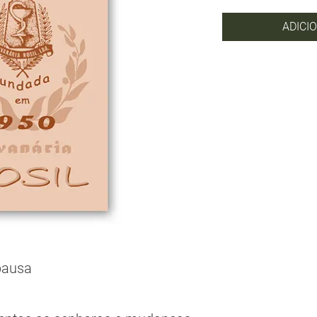
ADICI
pausa