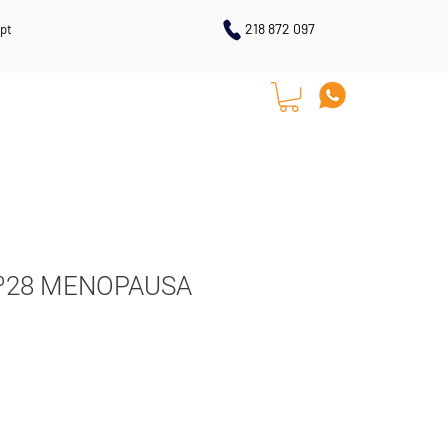
218 872 097
pt
LOJA ONLINE
CONTACTOS
 nº28 MENOPAUSA