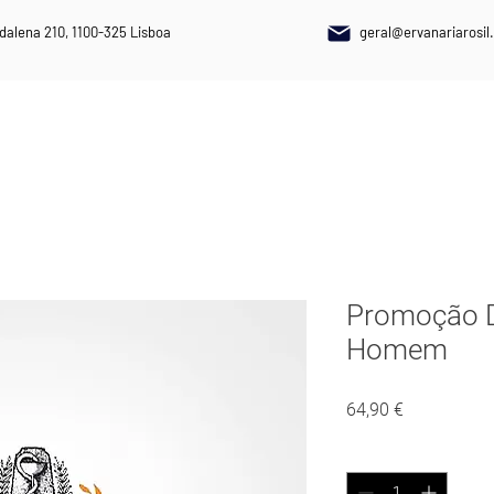
dalena 210, 1100-325 Lisboa
geral@ervanariarosil.
NAIS
PLANTAS MEDICINAIS
SUPLEMENTOS ALIMENTARES
Promoção Di
Homem
Preço
64,90 €
Quantidade
*