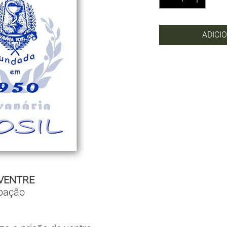
ADICI
 VENTRE
ipação