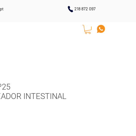
218 872 097
pt
LOJA ONLINE
CONTACTOS
º25
ADOR INTESTINAL