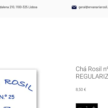
dalena 210, 1100-325 Lisboa
geral@ervanariarosil.
NAIS
PLANTAS MEDICINAIS
SUPLEMENTOS ALIMENTARES
Chá Rosil n
REGULARIZ
Preço
8,50 €
Quantidade
*