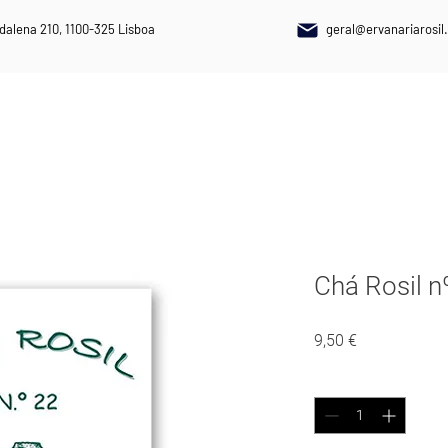
dalena 210, 1100-325 Lisboa
geral@ervanariarosil.
NAIS
PLANTAS MEDICINAIS
SUPLEMENTOS ALIMENTARES
Chá Rosil
Preço
9,50 €
Quantidade
*