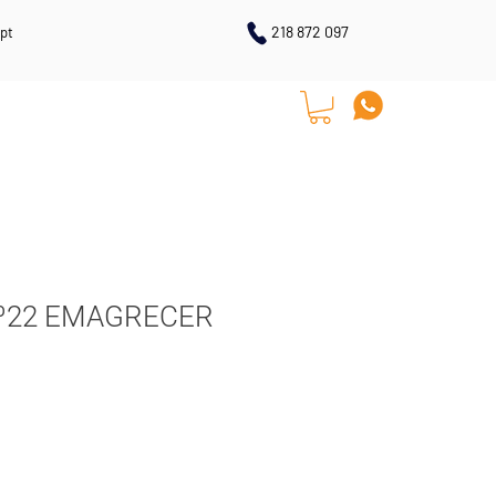
218 872 097
pt
LOJA ONLINE
CONTACTOS
 nº22 EMAGRECER